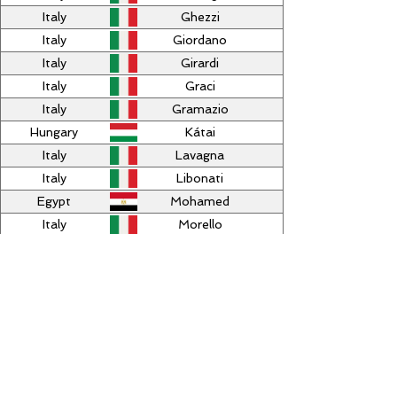
Italy
Ghezzi
Italy
Giordano
Italy
Girardi
Italy
Graci
Italy
Gramazio
Hungary
Kátai
Italy
Lavagna
Italy
Libonati
Egypt
Mohamed
Italy
Morello
Italy
Pagani
Italy
Piazza
Italy
Rossato
Italy
Rovatti
Italy
Ruffin
Italy
Sbernardori
Italy
Segalini