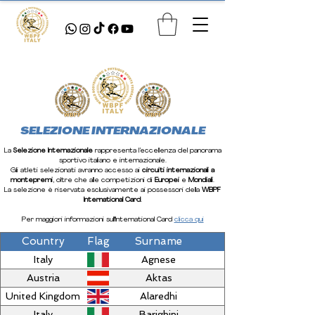
SELEZIONE INTERNAZIONALE
La
Selezione Internazionale
rappresenta l’eccellenza del panorama
sportivo italiano e internazionale.
Gli atleti selezionati avranno accesso ai
circuiti internazionali a
montepremi
, oltre che alle competizioni di
Europei
e
Mondiali
.
La selezione è riservata esclusivamente ai possessori della
WBPF
International Card
.
Per maggiori informazioni sull'International Card
clicca qui
Country
Flag
Surname
Italy
Agnese
Austria
Aktas
United Kingdom
Alaredhi
Italy
Barighini