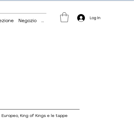
Log In
ezione
Negozio
...
o, Europeo, King of Kings e le tappe