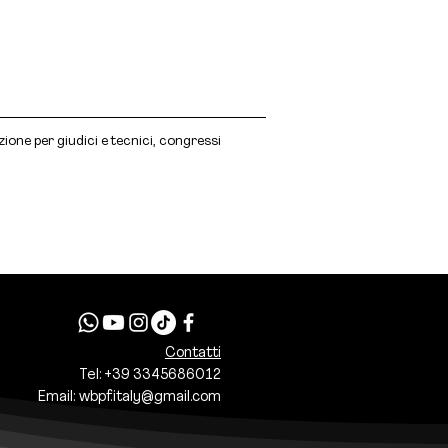
ione per giudici e tecnici, congressi
Contatti
Tel: +39 3345686012
Email:
wbpf.italy@gmail.com