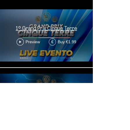
1° Grand Prix Cinque Terre
Preview
Buy €1.99
€
16° Campionato Italiano Assoluto
Preview
Buy €1.99
€