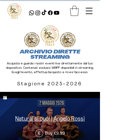
ARCHIVIO DIRETTE
STREAMING
Acquista e guarda i nostri eventi live direttamente dal tuo
dispositivo. Contenuti esclusivi WBPF disponibili in streaming.
Scegli l’evento, effettua l’acquisto e ricevi l’accesso.
Stagione
2025-2026
Stagione 2025-2026
Natural si può! | Angelo Rossi
Buy €9.99
€