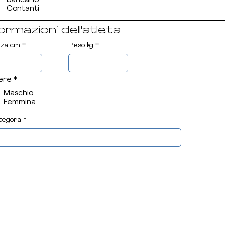
bancario
Contanti
ormazioni dell'atleta
zza cm
Peso kg
ere
*
Maschio
Femmina
tegoria