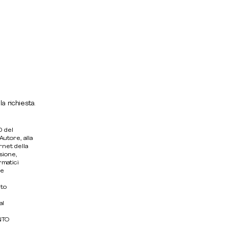
a richiesta.
0 del
Autore, alla
rnet della
usione,
rmatici
te
nto
al
ENTO