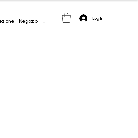
Log In
ezione
Negozio
...