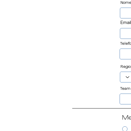
Nom
Emai
Telef
Regio
Team 
Me