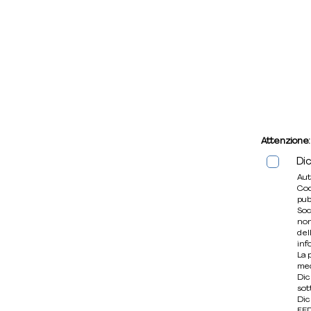
Attenzione:
Di
Aut
Cod
pub
Soc
non
del
inf
La 
med
Dic
sot
Dic