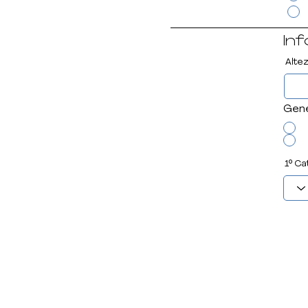
Inf
Alte
Gen
1° Ca