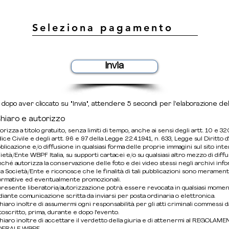
Seleziona pagamento
Invia
dopo aver cliccato su "Invia", attendere 5 secondi per l’elaborazione dell
chiaro e autorizzo
orizza a titolo gratuito, senza limiti di tempo, anche ai sensi degli artt. 10 e 32
ice Civile e degli artt. 96 e 97 della Legge 22.4.1941, n. 633, Legge sul Diritto d'
blicazione e/o diffusione in qualsiasi forma delle proprie immagini sul sito inte
ietà/Ente WBPF Italia, su supporti cartacei e/o su qualsiasi altro mezzo di diff
ché autorizza la conservazione delle foto e dei video stessi negli archivi info
la Società/Ente e riconosce che le finalità di tali pubblicazioni sono meramen
ormative ed eventualmente promozionali.
presente liberatoria/autorizzazione potrà essere revocata in qualsiasi mome
iante comunicazione scritta da inviarsi per posta ordinaria o elettronica.
hiaro inoltre di assumermi ogni responsabilità per gli atti criminali commessi d
toscritto, prima, durante e dopo l'evento.
hiaro inoltre di accettare il verdetto della giuria e di attenermi al REGOLAM