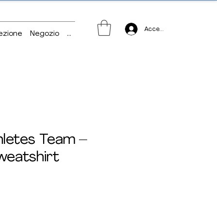
Accedi
ezione
Negozio
...
letes Team –
Sweatshirt
ezzo