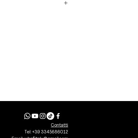
ar fit
n stampa bianca
ivi dall'ordine
i e fondo a costine elastiche
tes Team
frontale
l’anno
Contatti
Tel: +39 3345686012