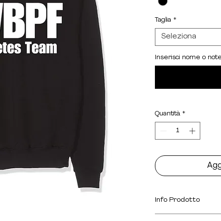
Taglia
*
Seleziona
Inserisci nome o note 
Quantità
*
Agg
Info Prodotto
Tessuto: 80% co