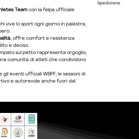
Spedizione
Vestibilità: Regul
hletes Team
con la felpa ufficiale
Colore: Nero co
Entro 7 giorni lavorat
Girocollo, polsin
i vive lo sport ogni giorno in palestra,
Logo
WBPF Athle
Disponibile tutto 
bero.
alità
, offre comfort e resistenza
lito e deciso.
mpato sul petto rappresenta orgoglio,
na comunità di atleti che condividono
li eventi ufficiali WBPF, le sessioni di
tivo e autorevole anche fuori dal