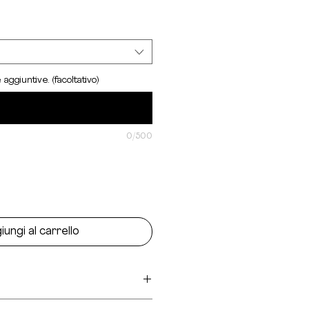
aggiuntive. (facoltativo)
0/500
iungi al carrello
tone, 20% poliestere