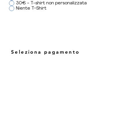
30€ - T-shirt non personalizzata
Niente T-Shirt
Seleziona pagamento
Invia
Attenzione:
dopo aver cliccato su "Invia",
attendere 5 secondi per l’elaborazione della
richiesta.
Dichiaro e autorizzo
Autorizza a titolo gratuito, senza limiti di tempo, anche
ai sensi degli artt. 10 e 320 del Codice Civile e degli
artt. 96 e 97 della Legge
22.4.1941
, n. 633, Legge sul
Diritto d'Autore, alla pubblicazione e/o diffusione in