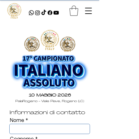
10 MAGGIO 2026
PalaRogeno - Viale Piave, Rogeno (LC)
Informazioni di contatto
Nome