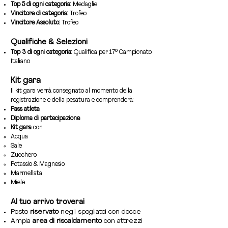
Top 5 di ogni categoria:
Medaglie
Vincitore di categoria:
Trofeo
Vincitore Assoluto:
Trofeo
Qualifiche & Selezioni
Top 3 di ogni categoria:
Qualifica per 17° Campionato
Italiano
Kit gara
Il kit gara verrà consegnato al momento della
registrazione e della pesatura e comprenderà:
Pass atleta
Diploma di partecipazione
Kit gara
con:
Acqua
Sale
Zucchero
Potassio & Magnesio
Marmellata
Miele
Al tuo arrivo troverai
Posto
riservato
negli spogliatoi con docce
Ampia
area di riscaldamento
con attrezzi