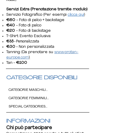
incluso)
Servizi Extra (Prenotazione tramite modulo)
Servizio Fotografico (Per esempi
clicca qui
)
€60
- Foto di palco + backstage
€40
- Foto di palco
€20
- Foto di backstage
T-Shirt Evento Esclusiva:
€35
- Personalizzata
€30
- Non personalizzata
Tanning (Da prenotare su
www.protan-
europe.com
)
Tan -
€100
CATEGORIE DISPONIBILI
CATEGORIE MASCHILI

CATEGORIE FEMMINILI

- BODYBUILDING Junior Under 21

- BODYBUILDING Beginner / Novice

SPECIAL CATEGORIES

- MODEL PHYSIQUE/BIKINI Junior Under 21 

- BODYBUILDING Master Over 40 

- MODEL PHYSIQUE/BIKINI Beginner / Novice

- BODYBUILDING Master Over 50 

- Standing

- MODEL PHYSIQUE/BIKINI Lady Over 30 

INFORMAZIONI
- BODYBUILDING Master Over 60

- Wheelchair
- MODEL PHYSIQUE/BIKINI Lady Over 40 

Chi può partecipare
- BODYBUILDING -70 kg

- MODEL PHYSIQUE/BIKINI Lady Over 50

- BODYBUILDING -80 kg
