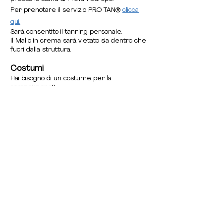
Per prenotare il servizio PRO TAN®
clicca
qui.
Sarà consentito il tanning personale.
Il Mallo in crema sarà vietato sia dentro che
fuori dalla struttura.
Costumi
Hai bisogno di un costume per la
competizione?
Glory® è il partner ufficiale per i costumi da
gara WBPF Italy.
Uomo - Bodybuilding
clicca qui
Uomo - Athletic/Classic
clicca qui
Donna - Bikini
clicca qui
Posing Routine
La routine di pose libere è riservata
esclusivamente alla categoria
Posing
Routine
. Per maggiori informazioni,
clicca
qui.
La musica dovrà essere in formato .mp3 e
inviata via email a
wbpf.italy@gmail.com
,
oppure consegnata su chiavetta USB.