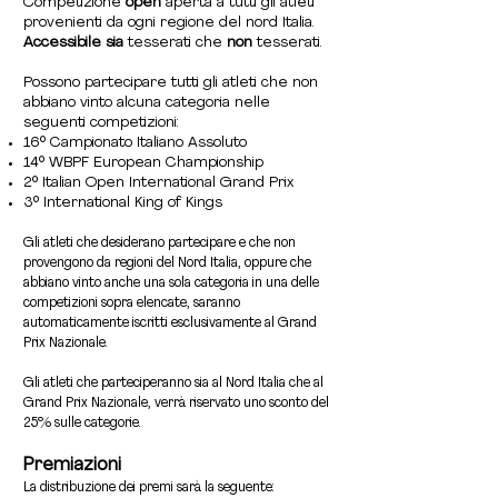
Competizione
open
aperta a tutti gli atleti
- MODEL PHYSIQUE/BIKINI -165 cm

- BODYBUILDING -90 kg

provenienti da ogni regione del nord Italia.
- MODEL PHYSIQUE/BIKINI +165 cm

- BODYBUILDING -100 kg

Accessibile
sia
tesserati che
non
tesserati.
- ATHLETIC PHYSIQUE Lady Over 30

- BODYBUILDING +100 kg

- ATHLETIC PHYSIQUE Lady Over 40

- CLASSIC PHYSIQUE -175 cm

Possono partecipare tutti gli atleti che non
- ATHLETIC PHYSIQUE -165 cm

- CLASSIC PHYSIQUE +175 cm

abbiano vinto alcuna categoria nelle
- ATHLETIC PHYSIQUE +165 cm

- ATHLETIC PHYSIQUE/HP Junior Under 21

seguenti competizioni:
- SPORT PHYSIQUE Lady Over 30 

- ATHLETIC PHYSIQUE/HP Beginner / Novice

16° Campionato Italiano Assoluto
- SPORT PHYSIQUE Lady Over 40 

- ATHLETIC PHYSIQUE/HP Master Over 40

14° WBPF European Championship
- SPORT PHYSIQUE -165 cm

- ATHLETIC PHYSIQUE/HP -175 cm

2° Italian Open International Grand Prix
- SPORT PHYSIQUE +165 cm

- ATHLETIC PHYSIQUE/HP +175 cm

3° International King of Kings
- FASHION Junior Under 21

- SPORT PHYSIQUE Junior Up To 21

- FASHION Lady Over 30 

- SPORT PHYSIQUE Master Over 40 

Gli atleti che desiderano partecipare e che non
- FASHION Lady Over 40 

- SPORT PHYSIQUE -175 cm

provengono da regioni del Nord Italia, oppure che
- FASHION Senior

- SPORT PHYSIQUE +175 cm

abbiano vinto anche una sola categoria in una delle
- ONE PIECE SWIMSUIT Open

- POSING

competizioni sopra elencate, saranno
- WELLNESS Open

- MIXED PAIRS - Coppie
automaticamente iscritti esclusivamente al Grand
- BODYBUILDING Open

Prix Nazionale.
- MIXED PAIRS - Coppie
Gli atleti che parteciperanno sia al Nord Italia che al
Grand Prix Nazionale, verrà riservato uno sconto del
25% sulle categorie.
Premiazioni
La distribuzione dei premi sarà la seguente: