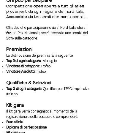
Chi può partecipare
- BODYBUILDING -70 kg

- MODEL PHYSIQUE/BIKINI Lady Over 50

- BODYBUILDING -80 kg

Competizione
open
aperta a tutti gli atleti
- MODEL PHYSIQUE/BIKINI -165 cm

- BODYBUILDING -90 kg

provenienti da ogni regione del nord Italia.
- MODEL PHYSIQUE/BIKINI +165 cm

- BODYBUILDING -100 kg

Accessibile
sia
tesserati che
non
tesserati.
- ATHLETIC PHYSIQUE Lady Over 30

- BODYBUILDING +100 kg

- ATHLETIC PHYSIQUE Lady Over 40

- CLASSIC PHYSIQUE -175 cm

Gli atleti che parteciperanno sia al Nord Italia che al
- ATHLETIC PHYSIQUE -165 cm

- CLASSIC PHYSIQUE +175 cm

Grand Prix Nazionale, verrà riservato uno sconto del
- ATHLETIC PHYSIQUE +165 cm

- ATHLETIC PHYSIQUE/HP Junior Under 21

25% sulle categorie.
- SPORT PHYSIQUE Lady Over 30 

- ATHLETIC PHYSIQUE/HP Beginner / Novice

- SPORT PHYSIQUE Lady Over 40 

- ATHLETIC PHYSIQUE/HP Master Over 40

Premiazioni
- SPORT PHYSIQUE -165 cm

- ATHLETIC PHYSIQUE/HP -175 cm

La distribuzione dei premi sarà la seguente:
- SPORT PHYSIQUE +165 cm

- ATHLETIC PHYSIQUE/HP +175 cm

Top 5 di ogni categoria:
Medaglie
- FASHION Junior Under 21

- SPORT PHYSIQUE Junior Up To 21

Vincitore di categoria:
Trofeo
- FASHION Lady Over 30 

- SPORT PHYSIQUE Master Over 40 

Vincitore Assoluto:
Trofeo
- FASHION Lady Over 40 

- SPORT PHYSIQUE -175 cm

- FASHION Senior

- SPORT PHYSIQUE +175 cm

Qualifiche & Selezioni
- ONE PIECE SWIMSUIT Open

- POSING

- WELLNESS Open

Top 3 di ogni categoria:
Qualifica per 17° Campionato
- MIXED PAIRS - Coppie
- BODYBUILDING Open

Italiano
- MIXED PAIRS - Coppie
Kit gara
Il kit gara verrà consegnato al momento della
registrazione e della pesatura e comprenderà:
Pass atleta
Diploma di partecipazione
Kit gara
con: