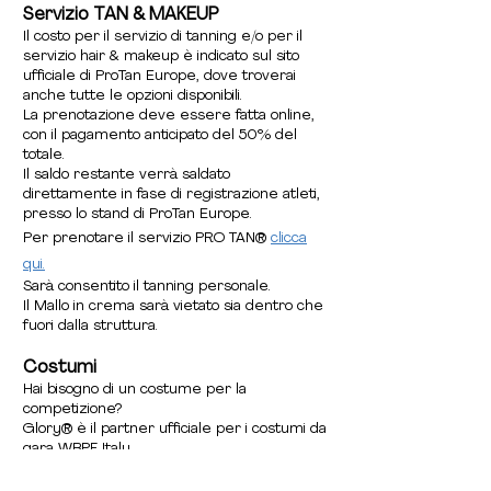
Servizio TAN & MAKEUP
Il costo per il servizio di tanning e/o per il
servizio hair & makeup è indicato sul sito
ufficiale di ProTan Europe, dove troverai
anche tutte le opzioni disponibili.
La prenotazione deve essere fatta online,
con il pagamento anticipato del 50% del
totale.
Il saldo restante verrà saldato
direttamente in fase di registrazione atleti,
presso lo stand di ProTan Europe.
Per prenotare il servizio PRO TAN®
clicca
qui.
Sarà consentito il tanning personale.
Il Mallo in crema sarà vietato sia dentro che
fuori dalla struttura.
Costumi
Hai bisogno di un costume per la
competizione?
Glory® è il partner ufficiale per i costumi da
gara WBPF Italy.
Uomo - Bodybuilding
clicca qui
Uomo - Athletic/Classic
clicca qui