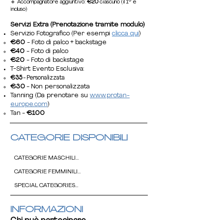
🔹
Accompagnatore aggiuntivo:
€20
ciascuno (il 1° è
incluso)
Servizi Extra (Prenotazione tramite modulo)
Servizio Fotografico (Per esempi
clicca qui
)
€60
- Foto di palco + backstage
€40
- Foto di palco
€20
- Foto di backstage
T-Shirt Evento Esclusiva:
€35
- Personalizzata
€30
- Non personalizzata
Tanning (Da prenotare su
www.protan-
europe.com
)
Tan -
€100
CATEGORIE DISPONIBILI
CATEGORIE MASCHILI

CATEGORIE FEMMINILI

- BODYBUILDING Junior Under 21

- BODYBUILDING Beginner / Novice

SPECIAL CATEGORIES

- MODEL PHYSIQUE/BIKINI Junior Under 21 

- BODYBUILDING Master Over 40 

- MODEL PHYSIQUE/BIKINI Beginner / Novice

- BODYBUILDING Master Over 50 

- Standing

- MODEL PHYSIQUE/BIKINI Lady Over 30 

INFORMAZIONI
- BODYBUILDING Master Over 60

- Wheelchair
- MODEL PHYSIQUE/BIKINI Lady Over 40 
